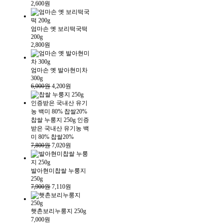
2,600원
엄마손 옛 보리떡국떡
200g
2,800원
엄마손 옛 발아현미차
300g
6,000원
4,200원
찹쌀 누룽지 250g 인증
받은 국내산 유기농 백
미 80% 찹쌀20%
7,800원
7,020원
발아현미찹쌀 누룽지
250g
7,900원
7,110원
햇촌보리누룽지 250g
7,000원