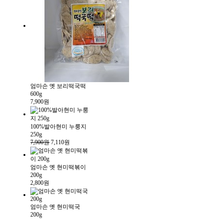
엄마손 옛 보리떡국떡
600g
7,900원
100%발아현미 누룽지
250g
7,900원
7,110원
엄마손 옛 현미떡볶이
200g
2,800원
엄마손 옛 현미떡국
200g