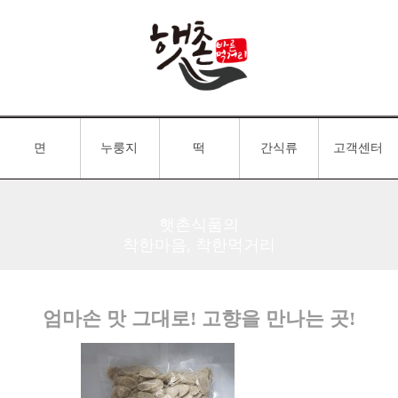
면
누룽지
떡
간식류
고객센터
햇촌식품의
착한마음, 착한먹거리
엄마손 맛 그대로! 고향을 만나는 곳!